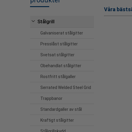
produkter
Våra bästs
Stålgrill
Galvaniserat stålgitter
Presslåst stålgitter
Svetsat stålgitter
Obehandlat stålgitter
Rostfritt stålgaller
Serrated Welded Steel Grid
Trappbanor
Standardgaller av stål
Kraftigt stålgitter
Stålgrillskydd