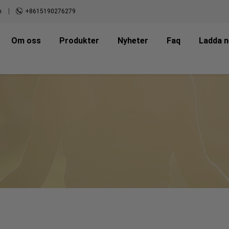
m
+8615190276279
Om oss
Produkter
Nyheter
Faq
Ladda n