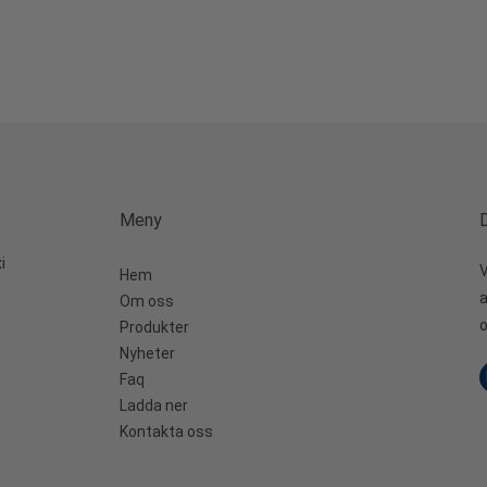
Meny
D
i
V
Hem
a
Om oss
o
Produkter
Nyheter
Faq
Ladda ner
Kontakta oss