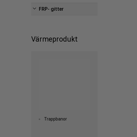
FRP- gitter
Värmeprodukt
Read more
Trappbanor
Read more