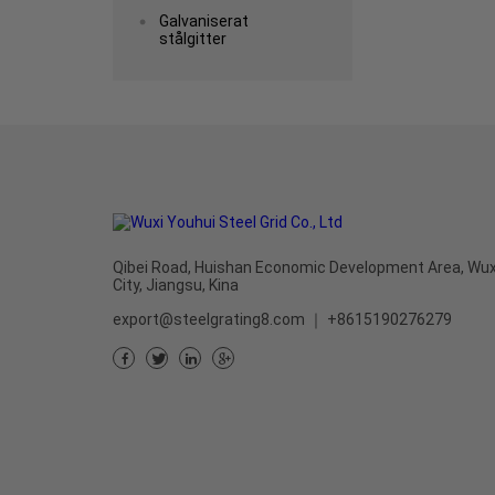
Galvaniserat
stålgitter
Qibei Road, Huishan Economic Development Area, Wux
City, Jiangsu, Kina
export@steelgrating8.com
｜
+8615190276279