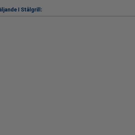
äljande
I Stålgrill: